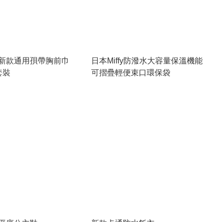
新款通用孭帶胸前巾
日本Miffy防潑水大容量保溫機能
套裝
可摺疊輕便束口環保袋