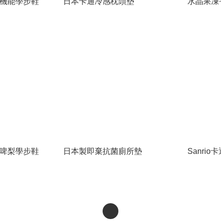
幼兒機能學步鞋
日本卡通冷感枕頭墊
水晶果凍
士多啤梨學步鞋
日本製即棄抗菌廁所墊
Sanri