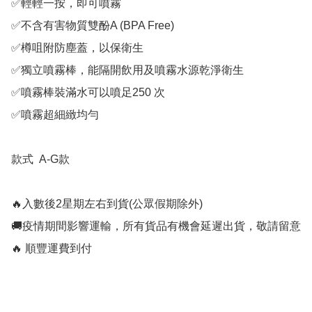
✅️輕輕一按，即可噴霧

✅️不含有害物質雙酚A (BPA Free)

✅️樽咀附防塵蓋，以保衛生

✅️獨立噴霧棒，能隔開飲用及噴霧水源乾淨衛生

✅️噴霧棒裝滿水可以噴足250 次

✅️噴霧超細緻均勻

款式  A-G款

🔥入數後2星期左右到貨(公眾假期除外)

🚚疫情期間影響運輸，所有貨品有機會延遲出貨，敬請留意

🔥 順豐運費到付