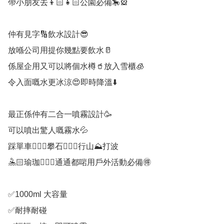
帶小朋友去👦🏻👧🏻公園必備🎠🎡

仲有見字🔢飲水設計😎

放喺公司用提你幾點要飲水🥛

係屋企用又可以將個水樽🥤放入雪櫃🧊

令入面嘅水更冰涼😍即時降溫⬇️

最正係仲有二合一噴霧設計🥳

可以噴出驚人嘅霧水💦

踩單車🚴🏻‍♀️攀石🧗🏻‍♀️行山⛰打波

🤽🏻瑜珈🧘🏻‍♀️通通都啱用戶外活動必備🉐️

✅️1000ml 大容量

✅️耐摔耐碰
