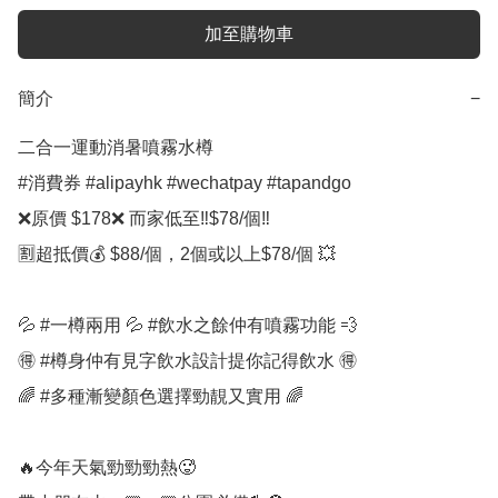
加至購物車
簡介
−
二合一運動消暑噴霧水樽

#消費券 #alipayhk #wechatpay #tapandgo 

❌原價 $178❌ 而家低至‼️$78/個‼️

🈹超抵價💰 $88/個，2個或以上$78/個 💥

💦 #一樽兩用 💦 #飲水之餘仲有噴霧功能 💨

🉐️ #樽身仲有見字飲水設計提你記得飲水 🉐️

🌈 #多種漸變顏色選擇勁靚又實用 🌈

🔥今年天氣勁勁勁熱🥵
