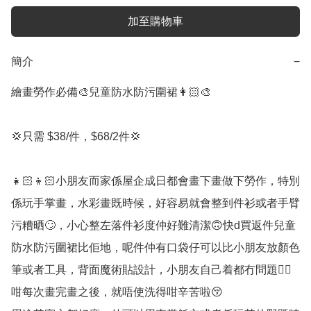
加至購物車
簡介
−
繪畫勞作必備🎨兒童防水防污圍裙👩🏻‍🎨

💢只需 $38/件，$68/2件💢

👧🏻👦🏻小朋友而家係屋企成日都會畫下畫做下勞作，特別
係玩手掌畫，水彩畫既時候，好容易就會整到件衫或者手臂
污糟晒🙄，小心整左落件衫度仲好難清潔🙃快d買返件兒童
防水防污圍裙比佢地，呢件仲有口袋仔可以比小朋友放顏色
筆或者工具，背面魔術貼設計，小朋友自己着都冇問題👍🏻
咁每次畫完畫之後，就唔使洗得咁辛苦啦😚
