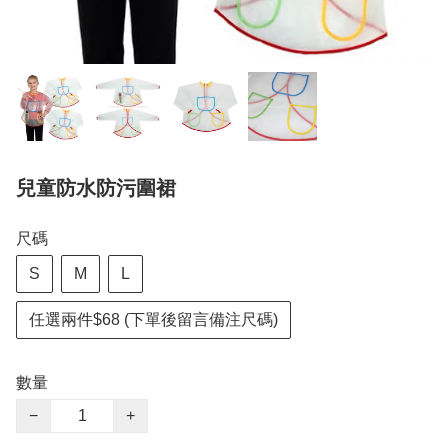
兒童防水防污圍裙
尺碼
S
M
L
任選兩件$68 (下單後留言備注尺碼)
數量
−
+