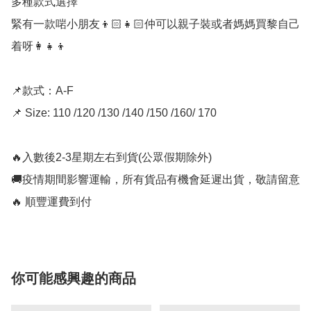
多種款式選擇

緊有一款啱小朋友👦🏻👧🏻仲可以親子裝或者媽媽買黎自己
着呀👩‍👧‍👦

📌款式：A-F

📌 Size: 110 /120 /130 /140 /150 /160/ 170

🔥入數後2-3星期左右到貨(公眾假期除外)

🚚疫情期間影響運輸，所有貨品有機會延遲出貨，敬請留意

🔥 順豐運費到付
你可能感興趣的商品