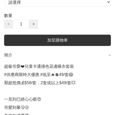
數量
−
+
加至購物車
簡介
−
超級🉑️愛❤️兒童卡通撞色花邊睡衣套裝

#供應商限時大優惠 #低至🔥💲49/套😱

🈹超抵價💰$58/套，2套或以上$49/套💥

一見到已經心心眼😍

🉑️愛到暈🫢🫢
