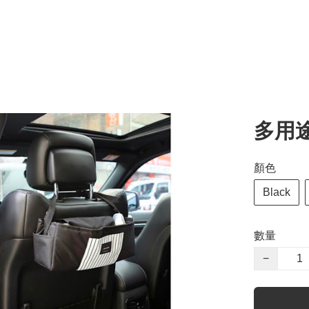
多用
顏色
Black
數量
−