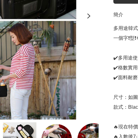
簡介
多用途韓式
一個字❗️型❗️
✔️多用途
✔️格數實
✔️面料耐磨
尺寸：如圖

款式：Black/
🔥現在特價💰
🔥入數後7