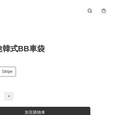
途韓式BB車袋
Stripe
+
加至購物車