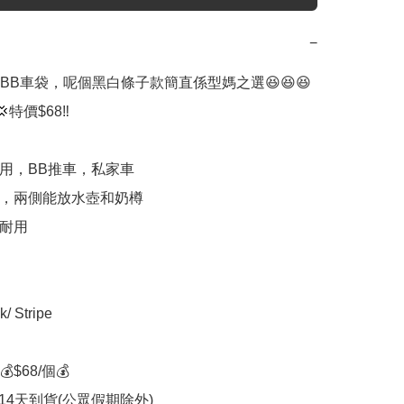
−
BB車袋，呢個黑白條子款簡直係型媽之選😆😆😆

特價$68‼️

使用，BB推車，私家車

用，兩側能放水壺和奶樽

耐用

 Stripe

$68/個💰

-14天到貨(公眾假期除外)
