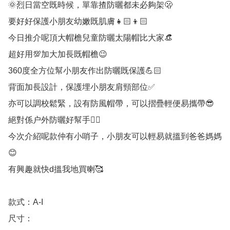
🌞烈日當空既時候，單靠揸防曬都未必夠架🫢

要好好保護小朋友幼嫩既肌膚👧🏻👦🏻

今日推介呢頂大帽檐兒童防曬太陽帽比大家👒

超好用💯加大加長既帽檐😉

360度全方位幫小朋友作出防曬既保護💪🏻

背面加長設計，保護埋小朋友肩頸部位✅

亦可以調校鬆緊，設有防風帽帶，可以摺疊輕便易攜帶😎

絕對係户外防曬好幫手👍🏻

今次介紹呢款仲有小哨子，小朋友可以輕易就搵到爸爸媽媽
😊

有興趣就快d搵我地買喇🥰

款式：A-I

尺寸：
