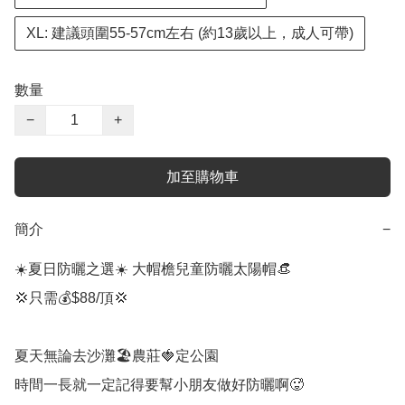
XL: 建議頭圍55-57cm左右 (約13歲以上，成人可帶)
數量
−
+
加至購物車
簡介
−
☀️夏日防曬之選☀️ 大帽檐兒童防曬太陽帽👒

💢只需💰$88/頂💢 

夏天無論去沙灘🏖️農莊🍓定公園

時間一長就一定記得要幫小朋友做好防曬啊🥵
