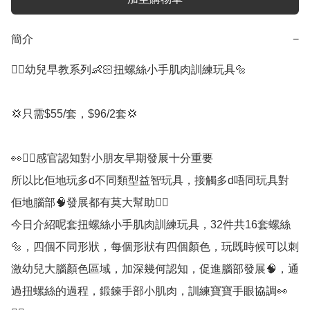
簡介
−
☝🏻幼兒早教系列👶🏻扭螺絲小手肌肉訓練玩具🔩

💢只需$55/套，$96/2套💢

👀✋🏻感官認知對小朋友早期發展十分重要

所以比佢地玩多d不同類型益智玩具，接觸多d唔同玩具對
佢地腦部🧠發展都有莫大幫助👍🏻

今日介紹呢套扭螺絲小手肌肉訓練玩具，32件共16套螺絲
🔩，四個不同形狀，每個形狀有四個顏色，玩既時候可以刺
激幼兒大腦顏色區域，加深幾何認知，促進腦部發展🧠，通
過扭螺絲的過程，鍛鍊手部小肌肉，訓練寶寶手眼協調👀