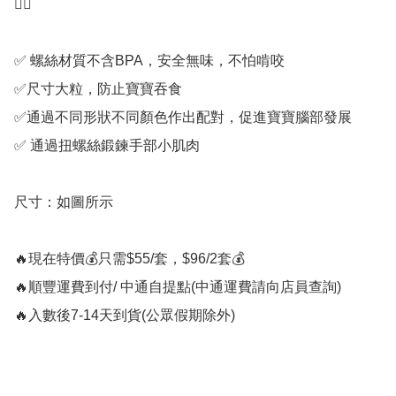
✋🏻

✅ 螺絲材質不含BPA，安全無味，不怕啃咬

✅尺寸大粒，防止寶寶吞食

✅通過不同形狀不同顏色作出配對，促進寶寶腦部發展

✅ 通過扭螺絲鍛鍊手部小肌肉

尺寸：如圖所示

🔥現在特價💰只需$55/套，$96/2套💰

🔥順豐運費到付/ 中通自提點(中通運費請向店員查詢)

🔥入數後7-14天到貨(公眾假期除外)