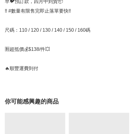
早🐦預訂款，四月中到貨📦

‼️ #數量有限售完即止落單要快‼️

尺碼：110 / 120 / 130 / 140 / 150 / 160碼

🈹超抵價💰$138/件💥

🔥順豐運費到付
你可能感興趣的商品