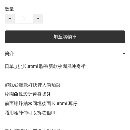
數量
−
+
加至購物車
簡介
−
日單🇯🇵Kuromi 聯乘新款校園風連身裙

超靚😍靚款好快俾人買晒架

校園🏫風設計連身裙👗

前面蝴蝶結🎀同埋後面 Kuromi 耳仔

唔用嗰陣仲可以拆咗佢👍🏻
