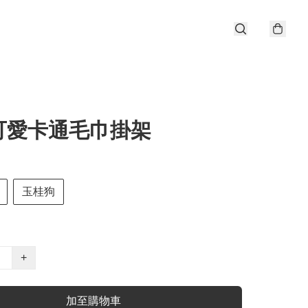
可愛卡通毛巾掛架
玉桂狗
+
加至購物車