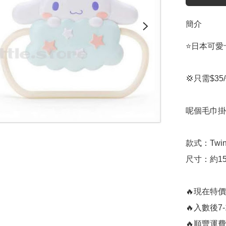
簡介
⭐️日本可愛卡
💢只需$35/
呢個毛巾掛
款式：Twin-
尺寸：約15×1
🔥現在特價
🔥入數後7
🔥順豐運