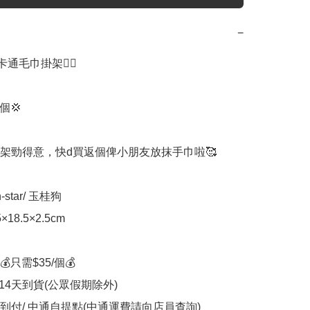
−
通毛巾掛架🖐🏻

個💢

架勁得意，快d買返個俾小朋友放抹手巾啦🥰

star/ 玉桂狗

8.5×2.5cm

只需$35/個💰

-14天到貨(公眾假期除外)

費到付/ 中通自提點(中通運費請向店員查詢)