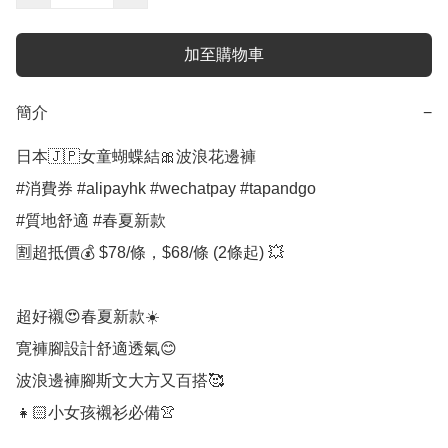
加至購物車
簡介
−
日本🇯🇵女童蝴蝶結🎀波浪花邊褲

#消費券 #alipayhk #wechatpay #tapandgo 

#質地舒適 #春夏新款 

🈹超抵價💰 $78/條，$68/條 (2條起) 💥

超好襯😍春夏新款☀️

寛褲腳設計舒適透氣😊

波浪邊褲腳斯文大方又百搭🥰

👧🏻小女孩襯衫必備👚
