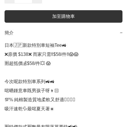
加至購物車
簡介
−
日本🇯🇵新款特別車短袖Tee🚜

❌原價 $138❌ 而家只需‼️$58/件‼️😱😱

🈹超抵價💰$58/件💥 😱

今次呢款特別車系列🚜🚜

啱晒鍾意車既男孩子呀👦🏻

💯% 純棉製造質地柔軟又舒適👍🏻👍🏻

吸汗速乾💦最啱夏天著☀️

🈹️特價款式🈹️️數量有限落單要快📢📢
