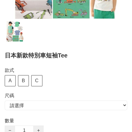
日本新款特別車短袖Tee
款式
A
B
C
尺碼
數量
−
+