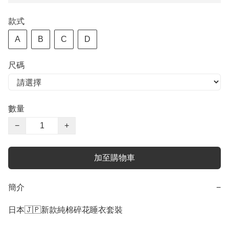
款式
A
B
C
D
尺碼
數量
−
+
加至購物車
簡介
−
日本🇯🇵新款純棉碎花睡衣套裝
