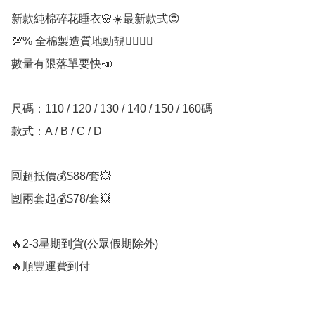
新款純棉碎花睡衣🌸☀️最新款式😍

💯% 全棉製造質地勁靚👍🏼👍🏼

數量有限落單要快📣

尺碼：110 / 120 / 130 / 140 / 150 / 160碼

款式：A / B / C / D

🈹超抵價💰$88/套💥

🈹兩套起💰$78/套💥

🔥2-3星期到貨(公眾假期除外)

🔥順豐運費到付