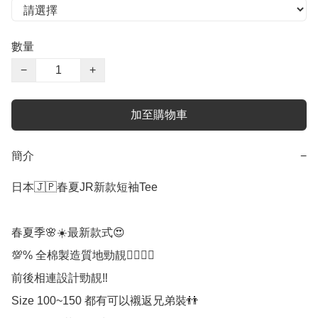
數量
−
+
加至購物車
簡介
−
日本🇯🇵春夏JR新款短袖Tee

春夏季🌸☀️最新款式😍

💯% 全棉製造質地勁靚👍🏼👍🏼

前後相連設計勁靚‼️

Size 100~150 都有可以襯返兄弟裝👬
