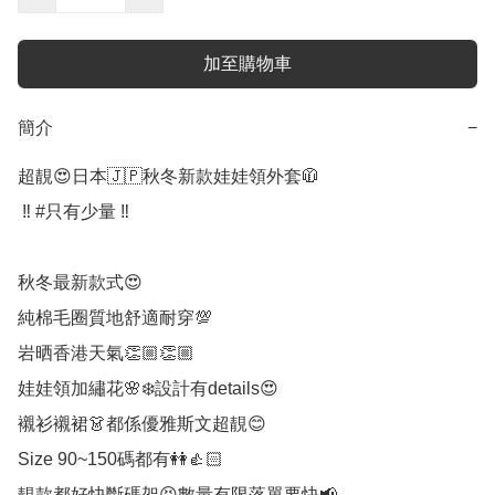
加至購物車
簡介
−
超靚😍日本🇯🇵秋冬新款娃娃領外套🧥

 ‼️ #只有少量 ‼️

秋冬最新款式😍

純棉毛圈質地舒適耐穿💯

岩晒香港天氣👏🏼👏🏼

娃娃領加繡花🌸❄️設計有details😍

襯衫襯裙👗都係優雅斯文超靚😊

Size 90~150碼都有👭👍🏻

靚款都好快斷碼架😝數量有限落單要快📢
