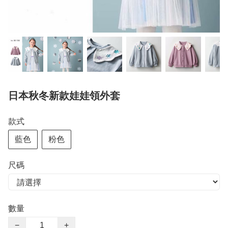
日本秋冬新款娃娃領外套
款式
藍色
粉色
尺碼
數量
−
+