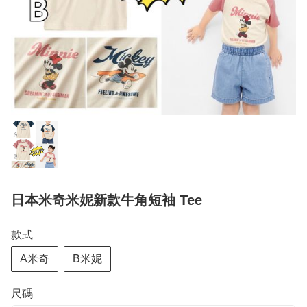
日本米奇米妮新款牛角短袖 Tee
款式
A米奇
B米妮
尺碼