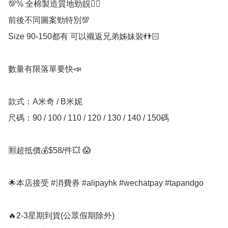
💯% 全棉製造質地勁靚👍🏻

前後不同圖案勁特別💯

Size 90-150都有 可以襯返兄弟姊妹裝👬🏻

數量有限落單要快📣

款式：A米奇 / B米妮

尺碼：90 / 100 / 110 / 120 / 130 / 140 / 150碼

🈹超抵價💰$58/件💥 😱

🌟本店接受 #消費券 #alipayhk #wechatpay #tapandgo 

🔥2-3星期到貨(公眾假期除外)
