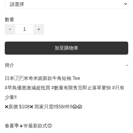
數量
−
+
加至購物車
簡介
−
日本🇯🇵米奇米妮新款牛角短袖 Tee

#早鳥優惠激減超抵買 #數量有限售完即止落單要快 #只有
少量‼️

❌原價 $108❌ 而家只需‼️$58/件‼️😱😱

春夏季☀️🌸最新款式😍
