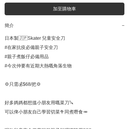
加至購物車
簡介
−
日本製🇯🇵Skater 兒童安全刀

#在家抗疫必備親子安全刀

#親子煮飯仔必備用品

#今次仲要有近期大熱嘅角落生物

💢只需💰$68/把💢

好多媽媽都想搵小朋友用嘅菜刀🔪

可以俾小朋友自己學習切菜🥦同煮嘢食🥕
