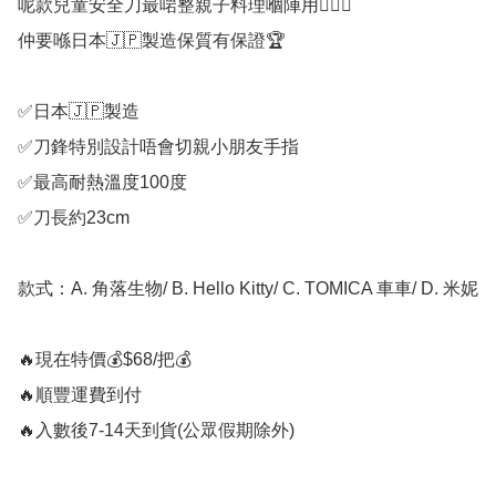
呢款兒童安全刀最啱整親子料理嗰陣用💁🏻‍♀️

仲要喺日本🇯🇵製造保質有保證🏆

✅日本🇯🇵製造

✅刀鋒特別設計唔會切親小朋友手指

✅最高耐熱溫度100度

✅刀長約23cm

款式：A. 角落生物/ B. Hello Kitty/ C. TOMICA 車車/ D. 米妮

🔥現在特價💰$68/把💰

🔥順豐運費到付

🔥入數後7-14天到貨(公眾假期除外)