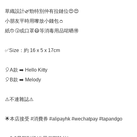
草織設計🌿勁特別仲有拉鏈位😍😍

小朋友平時用嚟放小錢包👛

紙巾🤧或口罩😷等消毒用品啱晒🉐️

✅Size：約 16 x 5 x 17cm

🎈A款 ➡️ Hello Kitty

🎈B款 ➡️ Melody

⚠️不連雜誌⚠️

🌟本店接受 #消費券 #alipayhk #wechatpay #tapandgo 
