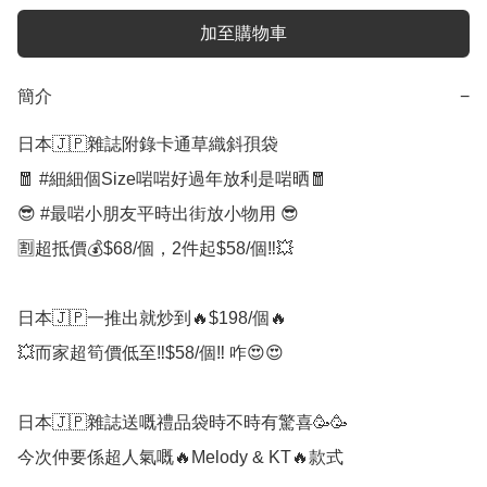
加至購物車
簡介
−
日本🇯🇵雜誌附錄卡通草織斜孭袋

🧧 #細細個Size啱啱好過年放利是啱晒🧧

😎 #最啱小朋友平時出街放小物用 😎

🈹超抵價💰$68/個，2件起$58/個‼️💥

日本🇯🇵一推出就炒到🔥️$198/個🔥

💥而家超筍價低至‼️$58/個‼️ 咋😍😍

日本🇯🇵雜誌送嘅禮品袋時不時有驚喜🥳🥳

今次仲要係超人氣嘅🔥Melody & KT🔥款式
