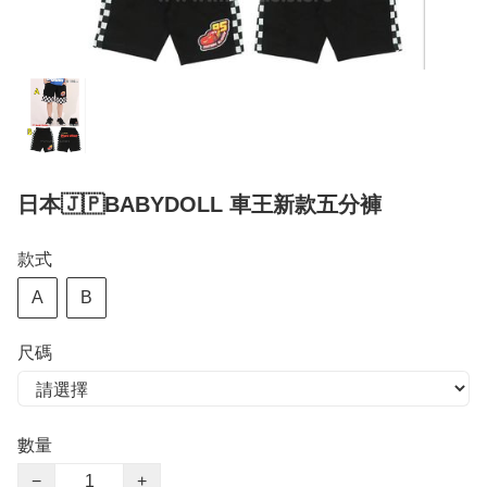
日本🇯🇵BABYDOLL 車王新款五分褲
款式
A
B
尺碼
數量
−
+