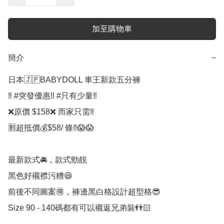
加至購物車
簡介
−
日本🇯🇵BABYDOLL 車王新款五分褲

‼️ #突發優惠‼️ #只有少量‼️

❌原價 $158❌ 而家只需‼️

🈹超抵價💰$58/ 條‼️😱😱

最新款式🚘，款式勁靚

黑色好襯襟污糟😆

前後不同圖案🉐，褲邊黑白格設計超型格😎

Size 90 - 140碼都有可以襯返兄弟裝👬🏻
