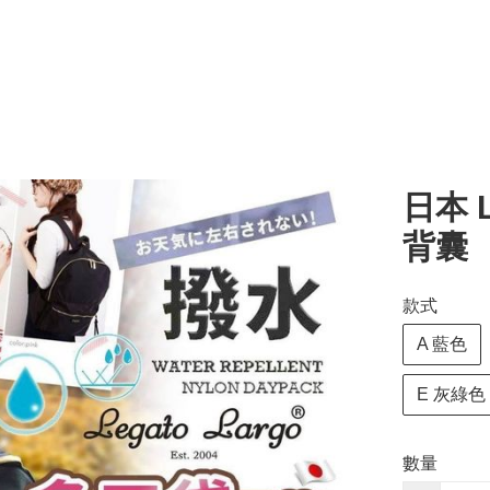
日本 L
背囊
款式
A 藍色
E 灰綠色
數量