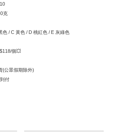
0

0克

 黑色 / C 黃色 / D 桃紅色 / E 灰綠色

118/個💥

貨(公眾假期除外)

費到付