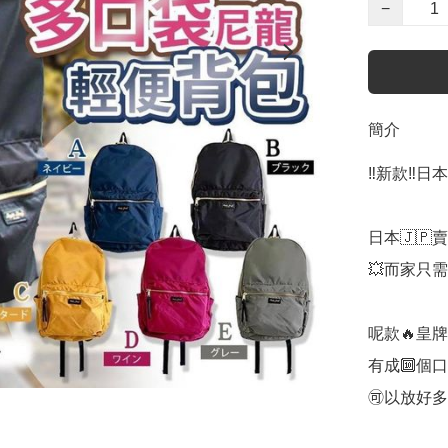
−
簡介
‼️新款‼️日本
日本🇯🇵賣緊
💥而家只需‼️
呢款🔥皇牌
有成🔟個口
🉑️以放好多