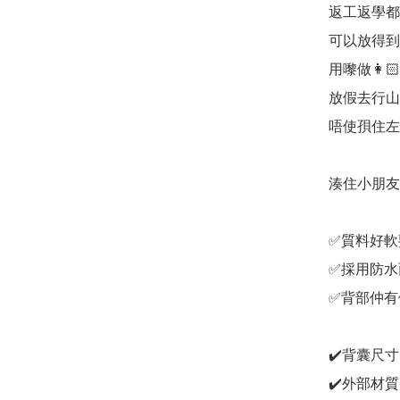
返工返學都啱用
可以放得到A
用嚟做👩
放假去行山
唔使孭住左一
湊住小朋友👶
✅質料好軟熟
✅採用防水面
✅背部仲有
✔️背囊尺寸：4
✔️外部材質