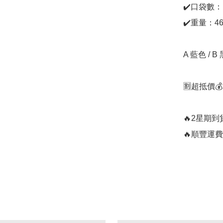
✔️口袋數：1
✔️重量：46
A 藍色 / B
🈹超抵價💰$
🔥2星期到
🔥順豐運