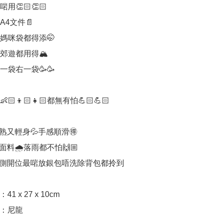
👏🏻👏🏻

4文件📄

媽咪袋都得添🤭

郊遊都用得🏔

袋右一袋🥳🥳

🏻👦🏻👧🏻都無有怕💪🏻💪🏻

又輕身💦手感順滑🉐️

料🌧落雨都不怕🙌🏼

側開位最啱放銀包唔洗除背包都拎到

1 x 27 x 10cm

：尼龍
