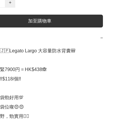
+
加至購物車
−
🇯🇵Legato Largo 大容量防水背囊🎒

7900円 = HK$438🙈

$118/個‼️

袋勁好用💯

袋位㗎😍😍

野，勁實用👍🏻
