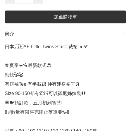
加至購物車
簡介
−
日本🇯🇵AF Little Twins Star半截裙 ☀️🌸

春夏季☀️🌸最新款式😍

勁靚🥰🥰

有短袖Tee 有半截裙 仲有連身裙👗👗

Size 90-150都有👏🏻可以襯返姊妹裝👭

早🐦預訂款，五月初到貨📦

‼️ #數量有限售完即止落單要快‼️

尺碼：90 / 100 / 110 / 120 / 130 / 140 / 150碼
