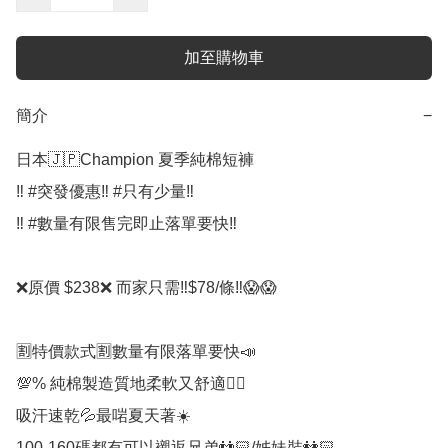
加至購物車
簡介
−
日本🇯🇵Champion 夏季純棉短褲

‼️ #突發優惠‼️ #只有少量‼️

‼️ #數量有限售完即止落單要快‼️

❌原價️ $238❌️ 而家只需‼️$78/條‼️😱😱

🈹️特價款式🈹️️數量有限落單要快📣

💯% 純棉製造質地柔軟又舒適👍🏻

吸汗速乾💦最啱夏天著☀️

100-160碼都有可以襯返兄弟👬🏻/姊妹裝👭🏻
