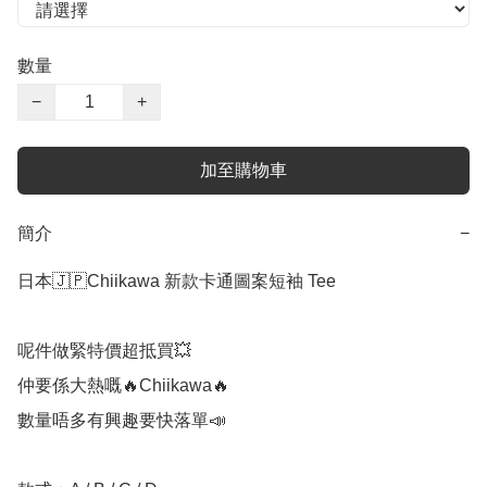
數量
−
+
加至購物車
簡介
−
日本🇯🇵Chiikawa 新款卡通圖案短袖 Tee

呢件做緊特價超抵買💥

仲要係大熱嘅🔥Chiikawa🔥

數量唔多有興趣要快落單📣
