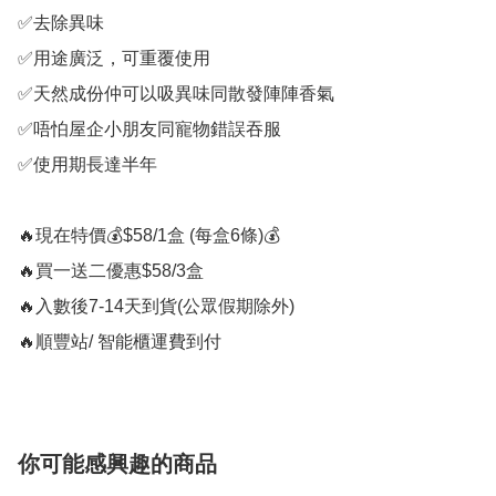
✅去除異味

✅用途廣泛，可重覆使用

✅天然成份仲可以吸異味同散發陣陣香氣

✅唔怕屋企小朋友同寵物錯誤吞服

✅使用期長達半年

🔥現在特價💰$58/1盒 (每盒6條)💰

🔥買一送二優惠$58/3盒

🔥入數後7-14天到貨(公眾假期除外) 

🔥順豐站/ 智能櫃運費到付
你可能感興趣的商品