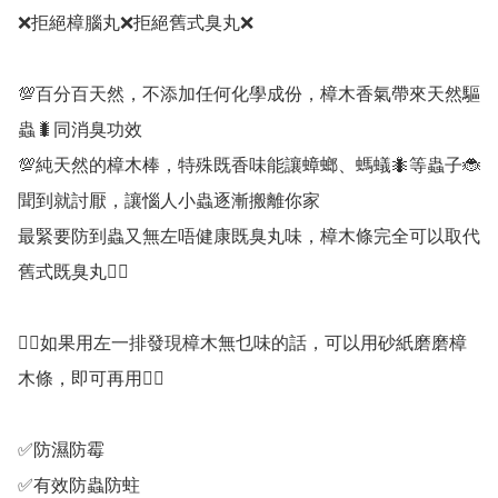
❌拒絕樟腦丸❌拒絕舊式臭丸❌

💯百分百天然，不添加任何化學成份，樟木香氣帶來天然驅
蟲🐛同消臭功效

💯純天然的樟木棒，特殊既香味能讓蟑螂、螞蟻🐜等蟲子🐞
聞到就討厭，讓惱人小蟲逐漸搬離你家

最緊要防到蟲又無左唔健康既臭丸味，樟木條完全可以取代
舊式既臭丸✌🏻

👉🏻如果用左一排發現樟木無乜味的話，可以用砂紙磨磨樟
木條，即可再用👈🏻

✅防濕防霉

✅有效防蟲防蛀
