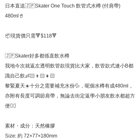
日本直送🇯🇵Skater One Touch 飲管式水樽 (付肩帶) 
480ml🥤

📦現貨價只需🔻$118🔻

🇯🇵Skater好多都係直飲水樽

我地今次就返左透明飲管款現貨比大家，飲管款式連小B都
識自己飲👶🏻👦🏻👧🏻

黎緊夏天☀️十分之需要補充水份💦，呢個水樽有成480ml，
亦附有長度可調節肩帶，無論去街定返學小朋友飲水都超方
便👍🏻

素材・成分：天然橡膠

Size: 約 72×77×180mm
