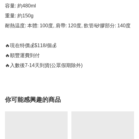
容量: 約480ml

重量: 約150g

耐熱温度: 本體: 100度, 肩帶: 120度, 飲管/矽膠部分: 140度

🔥現在特價💰$118/個💰 

🔥順豐運費到付

🔥入數後7-14天到貨(公眾假期除外)
你可能感興趣的商品