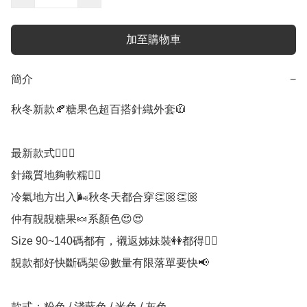
加至購物車
簡介
−
秋冬新款🍂糖果色超百搭針織外套🧥

最新款式💁🏻‍♀️ 

針織質地夠軟糯👍🏻

冷氣地方出入🌬️秋冬天都合穿👏🏼👏🏼

仲有靚靚糖果🍬系顏色😍😍

Size 90~140碼都有，襯返姊妹裝👭都得👍🏻

靚款都好快斷碼架😝數量有限落單要快📢

款式：️粉色 / 淺藍色 / 米色 / 灰色
