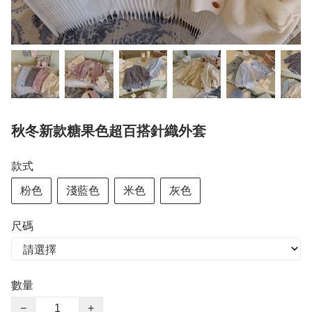
秋冬新款糖果色超百搭針織外套
款式
粉色
淺藍色
米色
灰色
尺碼
數量
−
+