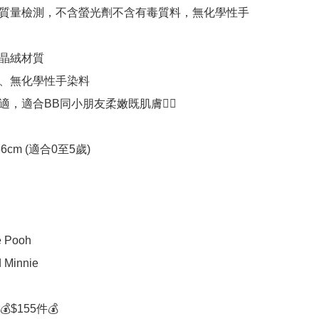
質量檢測，不含螢光劑不含有毒質料，無化學性手
晶絨材質

、無化學性手染料

，適合BB同小朋友柔嫩既肌膚👍🏻

6cm (適合0至5歲)

 Pooh

 Minnie

$155件💰
