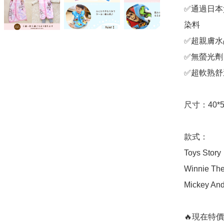
✅通過日本
染料

✅超親膚水
✅無螢光劑
✅超軟熟舒適
尺寸：40*5
款式：

Toys Story

Winnie The
Mickey And
🔥現在特價