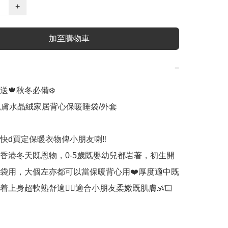
+
加至購物車
−
送🍁秋冬必備❄️

超親膚水晶絨家居背心保暖睡袋/外套

快d買定保暖衣物俾小朋友喇‼️

香港冬天既恩物，0-5歲既嬰幼兒都岩著，初生開
袋用，大個左亦都可以當保暖背心用❤️厚度適中既
着上身超軟熟舒適👍🏻適合小朋友柔嫩既肌膚👶🏻