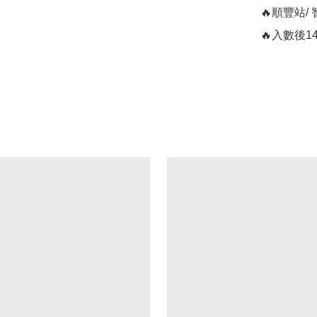
🔥順豐站/
🔥入數後