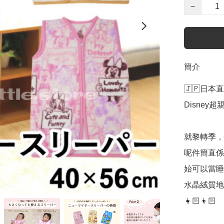
−
簡介
🇯🇵日本直
Disney
就黎轉季，
呢件簡直係
始可以當睡
水晶絨質地
👧🏻👦🏻
