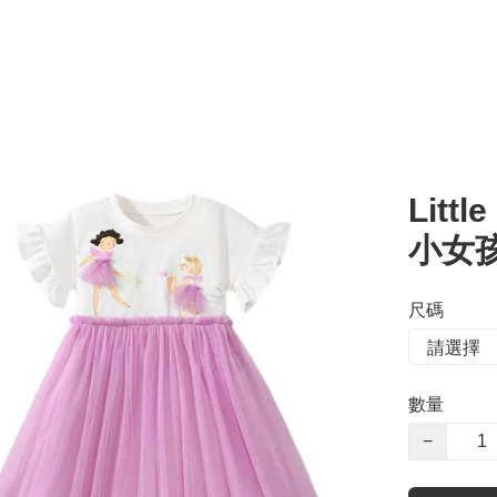
Lit
小女
尺碼
數量
−