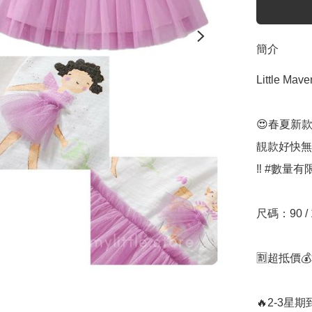
簡介
Little 
😍春夏新款
靚款好快無晒
‼️ #數量
尺碼：90 / 100
🈹超抵價💰$
🔥2-3星