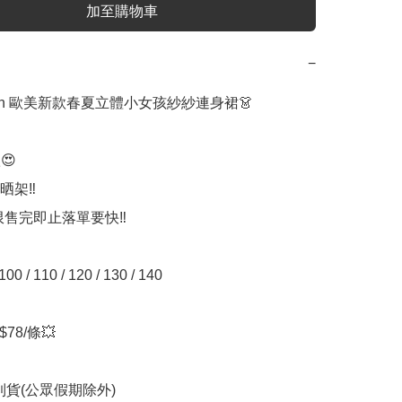
加至購物車
−
Maven 歐美新款春夏立體小女孩紗紗連身裙👗



架‼️

有限售完即止落單要快‼️

 / 110 / 120 / 130 / 140

78/條💥

期到貨(公眾假期除外)
