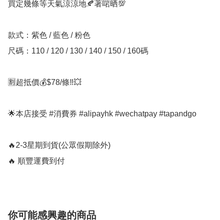
買定幾條等天氣涼涼地🍂著啱晒💯

款式：紫色 / 藍色 / 粉色

尺碼：110 / 120 / 130 / 140 / 150 / 160碼

🈹超抵價💰$78/條‼️💥

🌟本店接受 #消費券 #alipayhk #wechatpay #tapandgo 

🔥2-3星期到貨(公眾假期除外)

🔥 順豐運費到付
你可能感興趣的商品