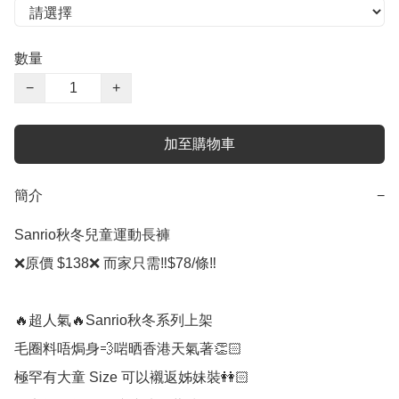
數量
−
+
加至購物車
簡介
−
Sanrio秋冬兒童運動長褲

❌原價 $138❌ 而家只需‼️$78/條‼️

🔥超人氣🔥Sanrio秋冬系列上架

毛圈料唔焗身💨️啱晒香港天氣著👏🏻

極罕有大童 Size 可以襯返姊妹裝👭🏻
